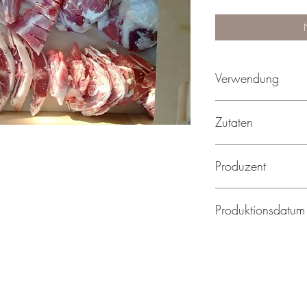
Verwendung
Frischfleisch
Zutaten
100 % Bio, Jakobsch
Produzent
Isabelle Frei, Sonnha
Produktionsdatum
Unregelmässig / auf 